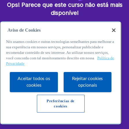
Ops! Parece que este curso não está mais
disponível
O Curso que você tentou acessar decidiu seguir seu
Aviso de Cookies
próprio caminho em outra galáxia! No entanto, temos
uma variedade de outros conteúdos disponíveis na
Nós usamos cookies e outras tecnologias semelhantes para melhorar a
nossa página inicial. Basta clicar no botão abaixo
sua experiência em nossos serviços, personalizar publicidade e
para descobrir outros cursos e consultorias que vão
recomendar conteúdo de seu interesse. Ao utilizar nossos serviços,
te levar a novas dimensões do conhecimento.
você concorda com tal monitoramento descrito em nossa
Política de
Privacidade
Aceitar todos os
Rejeitar cookies
Explore o seu potencial
cookies
opcionais
empreendedor!
Preferências de
cookies