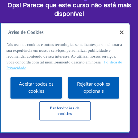
Ops! Parece que este curso não está mais
disponível
O Curso que você tentou acessar decidiu seguir seu
Aviso de Cookies
próprio caminho em outra galáxia! No entanto, temos
uma variedade de outros conteúdos disponíveis na
Nós usamos cookies e outras tecnologias semelhantes para melhorar a
nossa página inicial. Basta clicar no botão abaixo
sua experiência em nossos serviços, personalizar publicidade e
para descobrir outros cursos e consultorias que vão
recomendar conteúdo de seu interesse. Ao utilizar nossos serviços,
te levar a novas dimensões do conhecimento.
você concorda com tal monitoramento descrito em nossa
Política de
Privacidade
Aceitar todos os
Rejeitar cookies
Explore o seu potencial
cookies
opcionais
empreendedor!
Preferências de
cookies