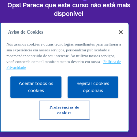
Ops! Parece que este curso não está mais
disponível
O Curso que você tentou acessar decidiu seguir seu
Aviso de Cookies
próprio caminho em outra galáxia! No entanto, temos
uma variedade de outros conteúdos disponíveis na
Nós usamos cookies e outras tecnologias semelhantes para melhorar a
nossa página inicial. Basta clicar no botão abaixo
sua experiência em nossos serviços, personalizar publicidade e
para descobrir outros cursos e consultorias que vão
recomendar conteúdo de seu interesse. Ao utilizar nossos serviços,
te levar a novas dimensões do conhecimento.
você concorda com tal monitoramento descrito em nossa
Política de
Privacidade
Aceitar todos os
Rejeitar cookies
Explore o seu potencial
cookies
opcionais
empreendedor!
Preferências de
cookies